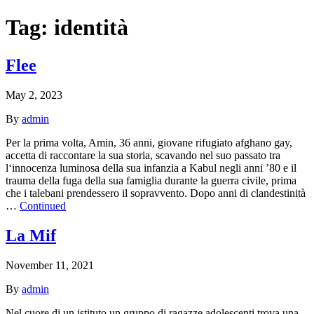
Tag:
identità
Flee
May 2, 2023
By
admin
Per la prima volta, Amin, 36 anni, giovane rifugiato afghano gay,
accetta di raccontare la sua storia, scavando nel suo passato tra
l‘innocenza luminosa della sua infanzia a Kabul negli anni ’80 e il
trauma della fuga della sua famiglia durante la guerra civile, prima
che i talebani prendessero il sopravvento. Dopo anni di clandestinità
…
Continued
La Mif
November 11, 2021
By
admin
Nel cuore di un istituto un gruppo di ragazze adolescenti trova una