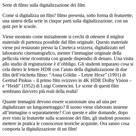
Serie di filmo sulla digitalizzazione dei film
Come si digitalizza un film? filmo presenta, sotto forma di featurette,
una sintesi della serie in cinque parti sulla digitalizzazione, con un
quiz per le scuole.
Viene mostrato come inizialmente si cerchi di ottenere il miglior
materiale di partenza possibile dal film originale. Questo materiale
viene poi restaurato presso la Cineteca svizzera, digitalizzato nel
laboratorio cinematografico, mentre l’immagine originale della
pellicola viene ricostruita con grande dispendio di denaro. Una visita
allo studio di registrazione è d’obbligo. Gli studenti imparano cosa si
cela dietro le lettere HDR con l’aiuto della digitalizzazione di due
film dell’etichetta filmo: “Anna Göldin – Letzte Hexe” (1991) di
Gertrud Pinkus – il primo film svizzero in 4K HDR Dolby Vision –
e “Heidi” (1952) di Luigi Comencini. Le scene di questi film
sembrano davvero più reali della realtà!
Quante immagini devono essere scansionate una ad una per
digitalizzare un lungometraggio? Il suono viene elaborato insieme
all’immagine o separatamente? Con queste e altre domande, dopo
aver visto la featurette sulla scansione dei film, gli studenti possono
mettere in pratica le conoscenze teoriche acquisite. Ora sanno cosa
comporta la digitalizzazione di un film!